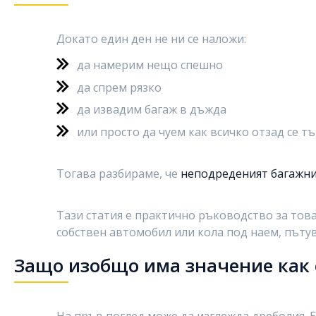
Докато един ден не ни се наложи:
да намерим нещо спешно
да спрем рязко
да извадим багаж в дъжда
или просто да чуем как всичко отзад се т
Тогава разбираме, че
неподреденият багажник
Тази статия е практично ръководство за тов
собствен автомобил или кола под наем, пътув
Защо изобщо има значение как
На пръв поглед може да изглежда дреболия. Б