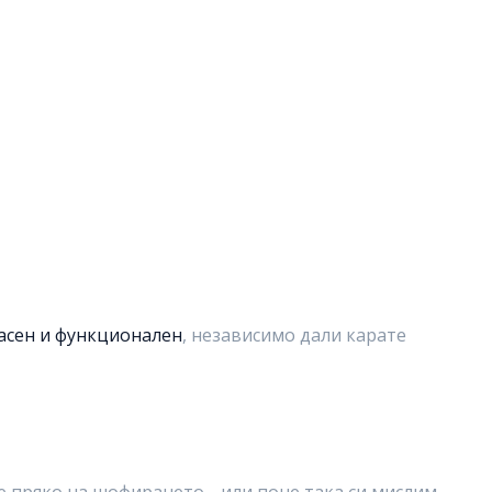
пасен и функционален
, независимо дали карате
яе пряко на шофирането… или поне така си мислим.