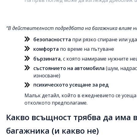
В действителност подредбата на багажника влияе н
безопасността
при рязко спиране или уд
комфорта
по време на пътуване
бързината
, с която намираме нужните н
състоянието на автомобила
(шум, надрас
износване)
психическото усещане за ред
Малък детайл, който в ежедневието се усеща
отколкото предполагаме.
Какво всъщност трябва да има 
багажника (и какво не)