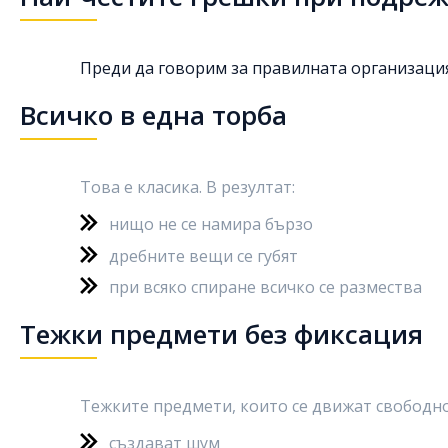
Преди да говорим за правилната организация
Всичко в една торба
Това е класика. В резултат:
нищо не се намира бързо
дребните вещи се губят
при всяко спиране всичко се размества
Тежки предмети без фиксация
Тежките предмети, които се движат свободно
създават шум