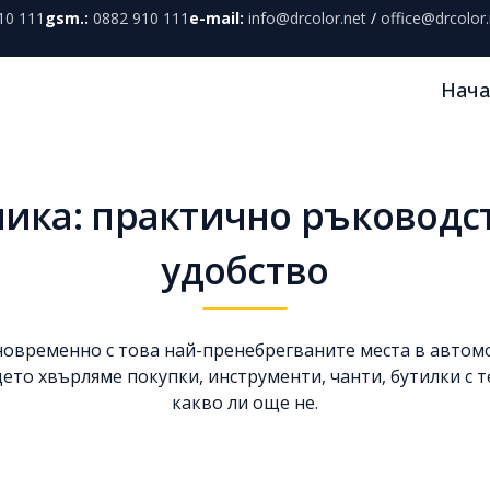
10 111
gsm.:
0882 910 111
e-mail:
info@drcolor.net
/
office@drcolor.
Нача
ика: практично ръководств
удобство
новременно с това най-пренебрегваните места в авто
дето хвърляме покупки, инструменти, чанти, бутилки с 
какво ли още не.