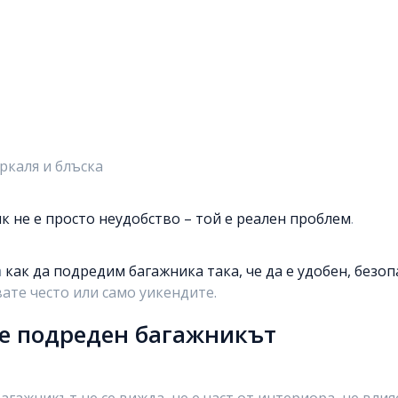
ъркаля и блъска
 не е просто неудобство – той е реален проблем
.
а
как да подредим багажника така, че да е удобен, безо
ате често или само уикендите.
 е подреден багажникът
агажникът не се вижда, не е част от интериора, не вли