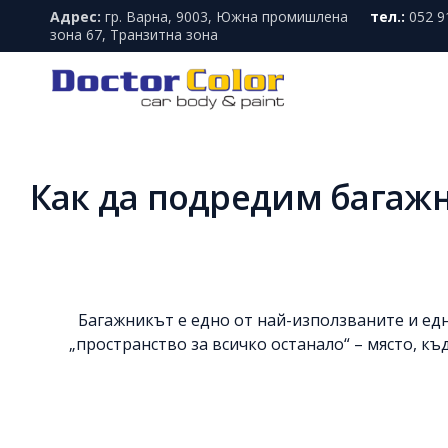
Адрес:
гр. Варна, 9003, Южна промишлена
тел.:
052 9
зона 67, Транзитна зона
Как да подредим багажн
Багажникът е едно от най-използваните и ед
„пространство за всичко останало“ – място, къ