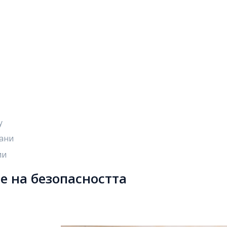
у
пани
ии
е на безопасността