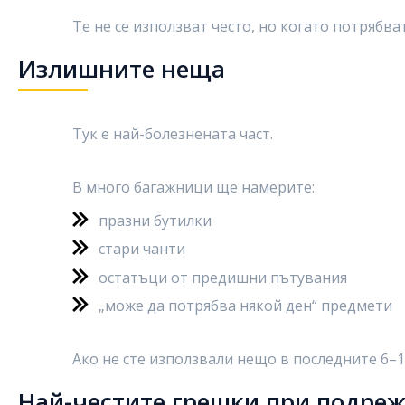
Те не се използват често, но когато потрябва
Излишните неща
Тук е най-болезнената част.
В много багажници ще намерите:
празни бутилки
стари чанти
остатъци от предишни пътувания
„може да потрябва някой ден“ предмети
Ако не сте използвали нещо в последните 6–
Най-честите грешки при подре