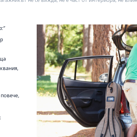
а:
ар
еща
квания,
 повече,
в