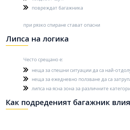
повреждат багажника
при рязко спиране стават опасни
Липса на логика
Често срещано е:
неща за спешни ситуации да са най-отдол
неща за ежедневно ползване да са затру
липса на ясна зона за различните категор
Как подреденият багажник влия