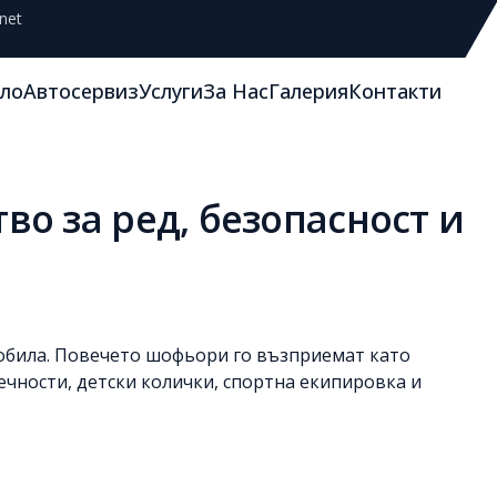
net
ло
Автосервиз
Услуги
За Нас
Галерия
Контакти
о за ред, безопасност и
мобила. Повечето шофьори го възприемат като
течности, детски колички, спортна екипировка и