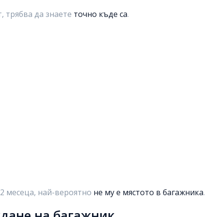
т, трябва да знаете
точно къде са
.
12 месеца, най-вероятно
не му е мястото в багажника
.
ждане на багажник