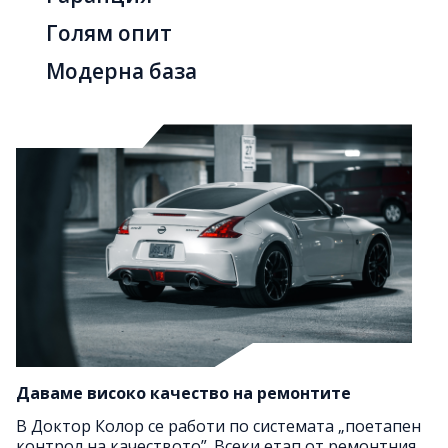
Голям опит
Модерна база
Даваме високо качество на ремонтите
Гаранция на ремонтите
В Доктор Колор се работи по системата „поетапен
Модерна база с голям капацитет
контрол на качеството”. Всеки етап от ремонтния