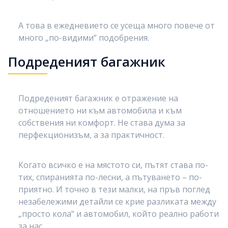
А това в ежедневието се усеща много повече от
много „по-видими“ подобрения.
Подреденият багажник
Подреденият багажник е отражение на
отношението ни към автомобила и към
собствения ни комфорт. Не става дума за
перфекционизъм, а за практичност.
Когато всичко е на мястото си, пътят става по-
тих, спиранията по-лесни, а пътуването – по-
приятно. И точно в тези малки, на пръв поглед
незабележими детайли се крие разликата между
„просто кола“ и автомобил, който реално работи
за нас.