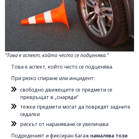
Това е аспект, който често се подценява.
Това е аспект, който често се подценява.
При рязко спиране или инцидент:
свободно движещите се предмети се
превръщат в „снаряди“
тежки предмети могат да повредят задните
седалки
рискът от нараняване се увеличава
Подреденият и фиксиран багаж
намалява този