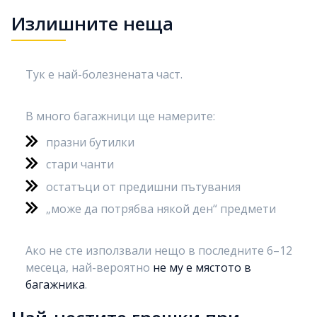
Излишните неща
Тук е най-болезнената част.
В много багажници ще намерите:
празни бутилки
стари чанти
остатъци от предишни пътувания
„може да потрябва някой ден“ предмети
Ако не сте използвали нещо в последните 6–12
месеца, най-вероятно
не му е мястото в
багажника
.