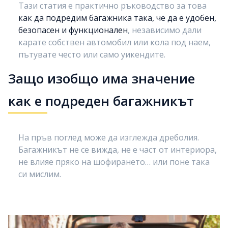
Тази статия е практично ръководство за това
как да подредим багажника така, че да е удобен,
безопасен и функционален
, независимо дали
карате собствен автомобил или кола под наем,
пътувате често или само уикендите.
Защо изобщо има значение
как е подреден багажникът
На пръв поглед може да изглежда дреболия.
Багажникът не се вижда, не е част от интериора,
не влияе пряко на шофирането… или поне така
си мислим.