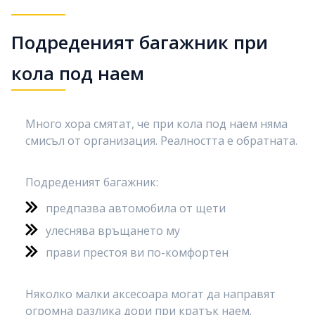
Подреденият багажник при
кола под наем
Много хора смятат, че при кола под наем няма
смисъл от организация. Реалността е обратната.
Подреденият багажник:
предпазва автомобила от щети
улеснява връщането му
прави престоя ви по-комфортен
Няколко малки аксесоара могат да направят
огромна разлика дори при кратък наем.