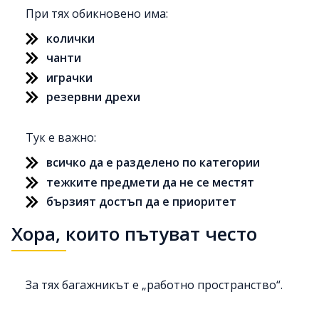
При тях обикновено има:
колички
чанти
играчки
резервни дрехи
Тук е важно:
всичко да е разделено по категории
тежките предмети да не се местят
бързият достъп да е приоритет
Хора, които пътуват често
За тях багажникът е „работно пространство“.