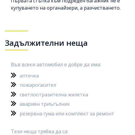
Първата стъпка към подреден багажник не е
купуването на органайзери, а
разчистването
.
Задължителни неща
Във всеки автомобил е добре да има:
аптечка
пожарогасител
светлоотразителна жилетка
авариен триъгълник
резервна гума или комплект за ремонт
Тези неща трябва да са: