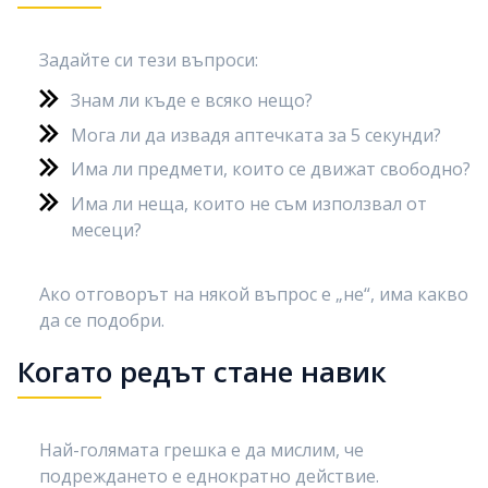
Задайте си тези въпроси:
Знам ли къде е всяко нещо?
Мога ли да извадя аптечката за 5 секунди?
Има ли предмети, които се движат свободно?
Има ли неща, които не съм използвал от
месеци?
Ако отговорът на някой въпрос е „не“, има какво
да се подобри.
Когато редът стане навик
Най-голямата грешка е да мислим, че
подреждането е еднократно действие.