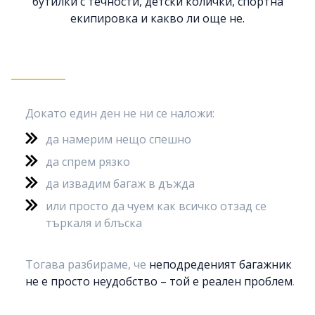
бутилки с течности, детски колички, спортна
екипировка и какво ли още не.
Докато един ден не ни се наложи:
да намерим нещо спешно
да спрем рязко
да извадим багаж в дъжда
или просто да чуем как всичко отзад се
търкаля и блъска
Тогава разбираме, че
неподреденият багажник
не е просто неудобство – той е реален проблем
.